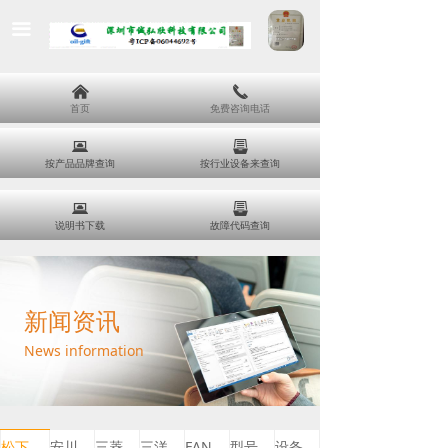
끀
낀
끅
首页
免费咨询电话
뀵
뀣
按产品品牌查询
按行业设备来查询
뀵
뀣
说明书下载
故障代码查询
新闻资讯
News information
松下报警
安川报警
三菱报警
三洋报警
FANUC报警
型号说明
设备维修