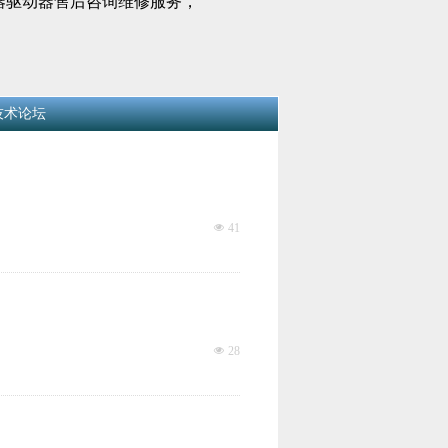
器驱动器售后咨询维修服务，
技术论坛
넶
41
넶
28