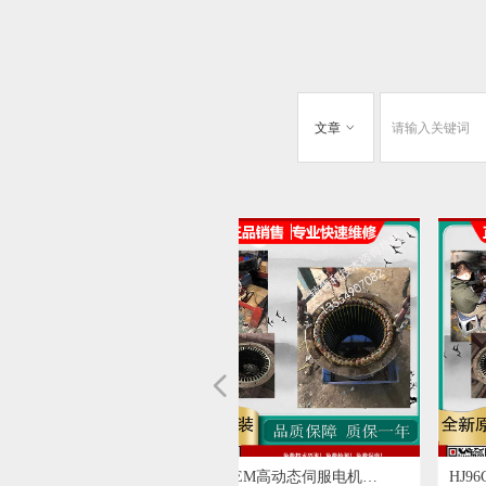
文章
ꀁ
넳
SEM电机HDM 系列伺服电机
英格兰SEM电机MT22G6-19
HR115E6-64S SEM伺服电机
SEM伺服电机HR70C4-44S
SIBONI伺服电机、SIBONI行星
意大利ROSSI减速机/ROSSI电
Minimotor带集成驱动器的无刷
意大利进口mini motor马达
意大利DRDRIVES刹车电机
TEKNOMOTOR意大利高速电机
进口TRANSTECNO诠世电机马
德国MAE自动矫直机M-AH和
MAE M586 双轴减速电机马达
Motovario平行和正交减速机PH
意大利MT刹车电机 motori
可维修意大利 M.T. Motori
德国洛森rosenberg 2RRE15
洛森rosenberg风机 EKHR315-
rosenberg洛森DKHR630-
AKSE630-6K/V4 rosenberg洛森
德国Perske高速主轴电机D68167
PERSKE轴端螺母修正电机KRS
德国Walter Perske高速主轴电机
德国PERSKE马达,PERSKE主轴
Perske special electric motors
美国太平洋马达Pacific Scientific
Pacific Scientific PC800 PC832
SC903-020-01 Pacific Scientific/
Pacific Scientific 20-3424S-72A-
Pacific Scientific太平洋电机
R34JENC-TS-NS-NV-00 伺服电
R33S Pacific Scientific直流无刷
Pacific Scientific R24NA-R1-NS-
Pacific Scientific R21HSNA-HS-
PACIFIC SCIENTIFIC 直流电机
Pacific Scientific伺服电机
PACIFIC 太平洋 电机 PMA43F-
Pacific Scientific H41HLLT-
PACIFIC SCIENTIFIC
E41HLFB-LSS-NS-02 电机 控制
SEMITOOL清洗机PACIFIC
Pacific Scientific M21NSXC-
Pacific Scientific POWERMAX II
Pacific Scientific直流电机
Pacific Scientific S34GNNA-
意大利NERI MOTORI电机
英国SEM高动态伺服电机
HJ96C6-64S-SEM电机H