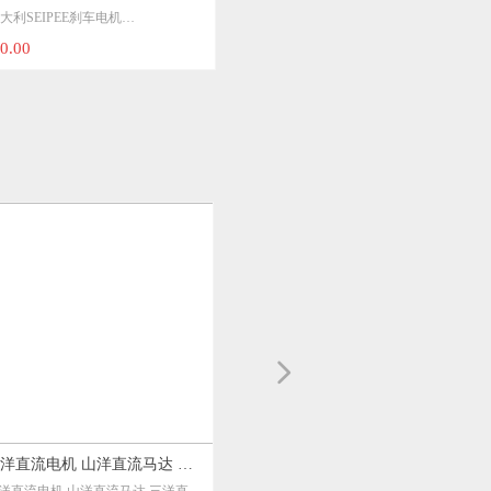
넲
马达 三