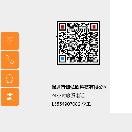
ꁸ
ꂅ
回到顶部
ꁗ
13554907082
深圳市诚弘欣科技有限公司
ꀥ
24小时联系电话：
QQ客服
13554907082 李工
微信二维码