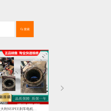
끠
搜索
넲
机