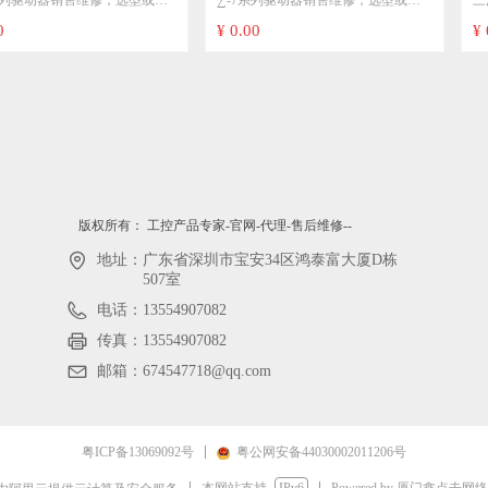
型或详
∑-7系列驱动器销售维修，选型或详
三洋直流电机 山洋直流马
0
系列驱动器,SGM7G系列电机
洋直流伺服电机 山洋
：
细型号点击进入专业页面选型：
伺服电机 山洋直流伺服马
¥ 0.00
¥ 0.00
马达 直流步进电机
GDV-
电机
11A
常用型号，SGD7S-2R8A00A002
1A
SGD7S-5R5A01A002 SGD7S-
01A等
7R8A10A002 SGD7S-120A00A002
选型或
SGD7S-180A00A002 SGD7S-
型：
200A00A002 SGD7S-330A00A002等
ADC6E
∑-7系列伺服电机销售维修，选型或
详细型号点击进入专业页面选型：
版权所有：
工控产品专家-官网-代理-售后维修--
地址：
广东省深圳市宝安34区鸿泰富大厦D栋
SGM7J-04AFC6S SGM7J-08AFC6S
507室
SGM7G-09AFC6E SGM7G-13AFC6E
SGM7G-44AFC6E SGM7G-55AFC6E
电话：
13554907082
等
传真：
13554907082
邮箱：
674547718@qq.com
粤ICP备13069092号
粤公网安备44030002011206号
本网站支持
IPv6
Powered by 厦门鑫点