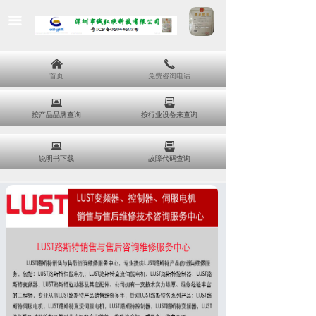
끀
낀
끅
首页
免费咨询电话
뀵
뀣
按产品品牌查询
按行业设备来查询
뀵
뀣
说明书下载
故障代码查询