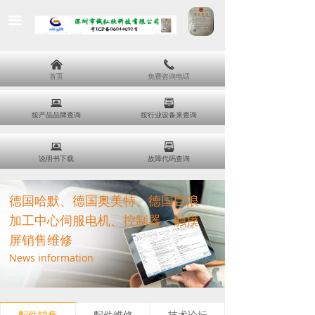
끀
낀
끅
首页
免费咨询电话
뀵
뀣
按产品品牌查询
按行业设备来查询
뀵
뀣
说明书下载
故障代码查询
德国哈默、德国奥美特、德国巨浪
加工中心伺服电机、控制器、触摸
屏销售维修
News information
配件销售
配件维修
技术论坛